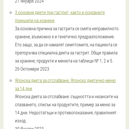
21 Януари 2024
3 основни диети при гастрит, както и основните
принципи на хранене
За основна причина за гастрита се смята неправилното
хранене, възможно е и генетично предразположение.
Ето защо, за да се намалят симптомите, на пациента се
препоръчва специална диета за гастрит. Общи правила
за хранене, продукти и менюта на таблици № 1, 2 и 5.
26 Октомври 2023
Японска диета за отслабване. Японско диетично меню
за 14 дни
Японска диета за отслабване: същността и нюансите на
спазването, списък на продуктите, пример за меню за
14 дни. Недостатъци и противопоказания, правилният
изход.
30 Януари 2023