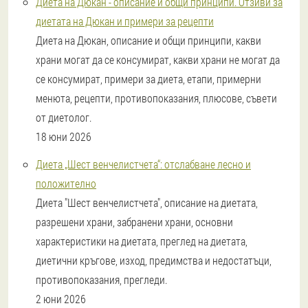
Диета на Дюкан - описание и общи принципи. Отзиви за
диетата на Дюкан и примери за рецепти
Диета на Дюкан, описание и общи принципи, какви
храни могат да се консумират, какви храни не могат да
се консумират, примери за диета, етапи, примерни
менюта, рецепти, противопоказания, плюсове, съвети
от диетолог.
18 юни 2026
Диета „Шест венчелистчета“: отслабване лесно и
положително
Диета "Шест венчелистчета", описание на диетата,
разрешени храни, забранени храни, основни
характеристики на диетата, преглед на диетата,
диетични кръгове, изход, предимства и недостатъци,
противопоказания, прегледи.
2 юни 2026