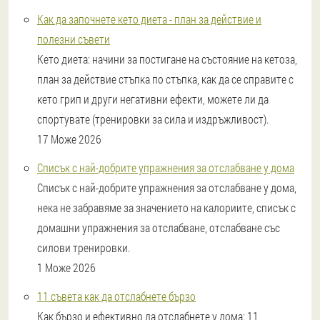
Как да започнете кето диета - план за действие и
полезни съвети
Кето диета: начини за постигане на състояние на кетоза,
план за действие стъпка по стъпка, как да се справите с
кето грип и други негативни ефекти, можете ли да
спортувате (тренировки за сила и издръжливост).
17 Може 2026
Списък с най-добрите упражнения за отслабване у дома
Списък с най-добрите упражнения за отслабване у дома,
нека не забравяме за значението на калориите, списък с
домашни упражнения за отслабване, отслабване със
силови тренировки.
1 Може 2026
11 съвета как да отслабнете бързо
Как бързо и ефективно да отслабнете у дома: 11