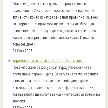
Момичета, които искат да имат стройно тяло, са
разделени на 2 категории: привърженици на диети и
активисти, които искат да се хранят правилно. Именно
за втората категория хора ще ви кажем как бързо да
отслабнете с 5 кг. След седмица, докато водите пълен
живот, за да приготвите обичайната храна. И всичко
това без диети!
21 Юли 2025
Упражнения за отслабване и страни за жените
Повечето жени се фокусират върху упражнения за
отслабване, страни и дупе. За загуба на тегло, страните
и всяка друга част на тялото, е необходимо да се
изпълнява паралелно с диета с дефицит на калории,
тогава тялото ще използва мазнините като източник на
енергия.
13 Юли 2025