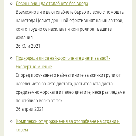
Лесен начин да отслабнете без вреда
Възможно ли е да отслабнете бързо и лесно с помощта
на метода Целият ден - най-ефективният начин за тези,
които трудно се насилват и контролират вашите
желания.
26 Юли 2021
Подходящи ли са най-достъпните диети за вас? -
Експертно мнение
Според проучването най-евтините за всички групи от
населението са кето диетата, растителната диета,
средиземноморската и палео диетите, нека разгледаме
по-отблизо всяка от тях.
26 април 2021
Комплекси от упражнения за отслабване на страни и
корем