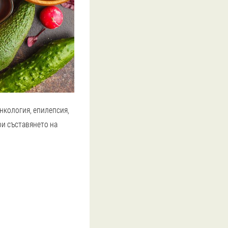
онкология, епилепсия,
ри съставянето на