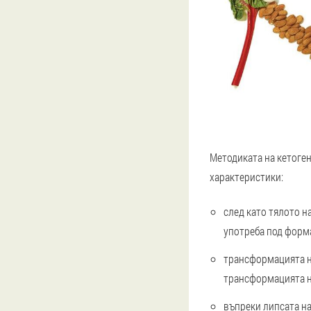
Методиката на кетоге
характеристики:
след като тялото н
употреба под форма
трансформацията н
трансформацията н
въпреки липсата на