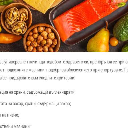
 за универсален начин да подобрите здравето си, препоръчва се при 
 от подкожните мазнини, подобрява облекчението при спортуване. П
а се придържате към следните критерии:
ция на храни, съдържащи въглехидрати;
ата на захар, храни, съдържащи захар;
 на пиене;
ествени мазнини;