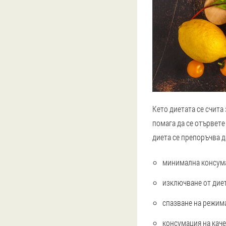
Кето диетата се счита
помага да се отървете
диета се препоръчва д
минимална консума
изключване от диет
спазване на режима
консумация на кач