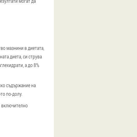
езултати могат да
тво мазнини в диетата,
ната диета, си струва
глехидрати, а до 8%
ско съдържание на
то по-долу.
и, включително