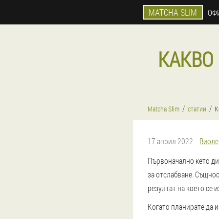
MATCHA SLIM
ОФ
КАКВО 
Matcha Slim
статии
К
17 април 2022
Виоле
Първоначално кето дие
за отслабване. Същнос
резултат на което се 
Когато планирате да и