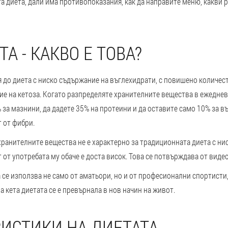
 диета, дали има противопоказания, как да направите меню, какви р
ТА - КАКВО Е ТОВА?
я до диета с ниско съдържание на въглехидрати, с повишено количес
ие на кетоза. Когато разпределяте хранителните вещества в ежеднев
 за мазнини, да дадете 35% на протеини и да оставите само 10% за въ
т от фибри.
хранителните вещества не е характерно за традиционната диета с ни
 от употребата му обаче е доста висок. Това се потвърждава от видео
 се използва не само от аматьори, но и от професионални спортист
а кета диетата се е превърнала в нов начин на живот.
РИСТИКИ НА ДИЕТАТА