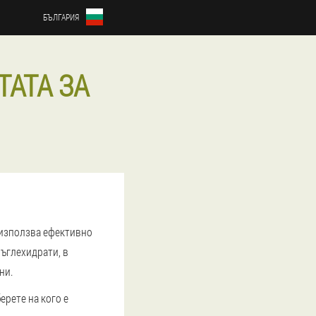
БЪЛГАРИЯ
ТАТА ЗА
 използва ефективно
въглехидрати, в
ни.
ерете на кого е