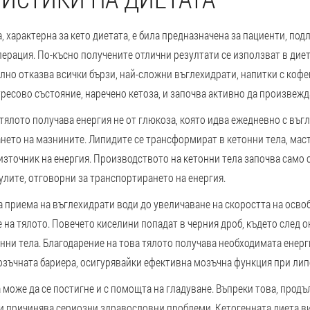
 характерна за кето диетата, е била предназначена за пациенти, под
ерация. По-късно получените отлични резултати се използват в дие
ълно отказва всички бързи, най-сложни въглехидрати, напитки с кофеи
ресово състояние, наречено кетоза, и започва активно да произвежд
 тялото получава енергия не от глюкоза, която идва ежедневно с въгл
нето на мазнините. Липидите се трансформират в кетонни тела, маст
зточник на енергия. Производството на кетонни тела започва само 
улите, отговорни за транспортирането на енергия.
а приема на въглехидрати води до увеличаване на скоростта на осв
 на тялото. Повечето киселини попадат в черния дроб, където след о
ни тела. Благодарение на това тялото получава необходимата енерг
зъчната бариера, осигурявайки ефективна мозъчна функция при липс
 може да се постигне и с помощта на гладуване. Въпреки това, прод
и причинява сериозни здравословни проблеми. Кетогенната диета в