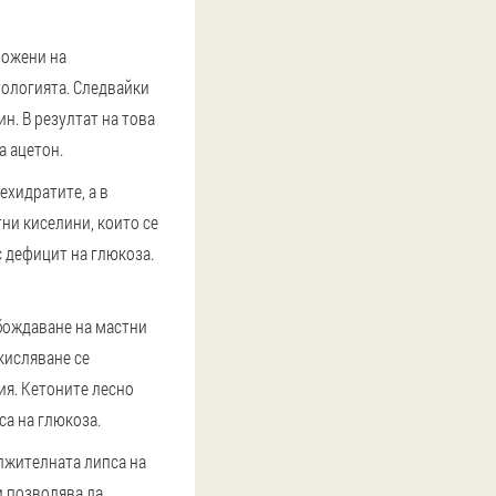
ложени на
тологията. Следвайки
н. В резултат на това
а ацетон.
ехидратите, а в
ни киселини, които се
с дефицит на глюкоза.
обождаване на мастни
кисляване се
ия. Кетоните лесно
а на глюкоза.
ължителната липса на
и позволява да