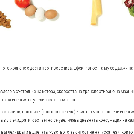
нното хранене е доста противоречива. Ефективността му се дължи на
авлезе в състояние на кетоза, скоростта на транспортиране на мазн
та на енергия се увеличава значително;
а мазнини, протеини (глюконеогенеза) изисква много повече енерги
а въглехидрати, съответно се увеличава дневната консумация на ка
 въглехидрати в диетата, чувството за ситост не напуска тези, които