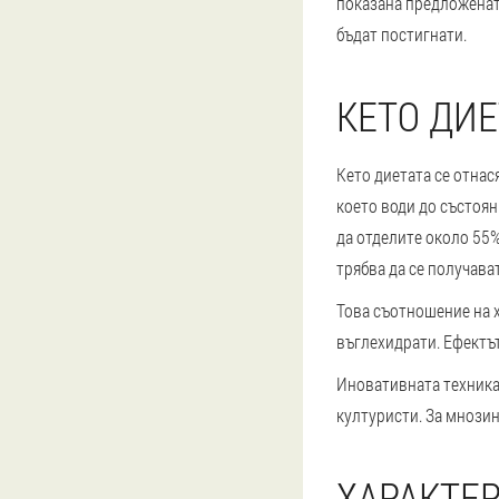
показана предложената
бъдат постигнати.
КЕТО ДИЕ
Кето диетата се отнас
което води до състоян
да отделите около 55%
трябва да се получава
Това съотношение на 
въглехидрати. Ефектът
Иновативната техника
културисти. За мнозин
ХАРАКТЕ