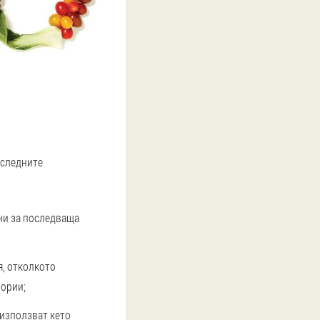
 следните
ини за последваща
я, отколкото
лории;
 използват кето