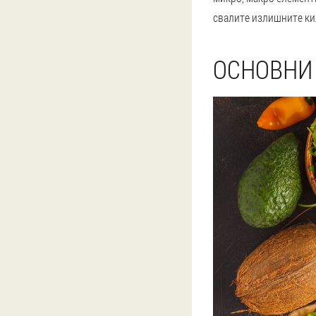
свалите излишните кил
ОСНОВНИ