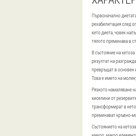
Първоначално диетата,
рехабилитация след оп
кето диета, човек нап
тялото преминава в ст
В състояние на кетоза
резултат на разгражда
превръщат в основен и
Това е името на молек
Рязкото намаляване н
киселини от резервите
трансформират в кетон
преминават кръвно-мо
Състоянието на кетоза
микро, макро елемент