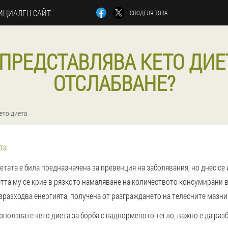
ИЦИАЛЕН САЙТ
СПОДЕЛЯ ТОВА
ПРЕДСТАВЛЯВА КЕТО ДИЕ
ОТСЛАБВАНЕ?
ето диета
та
тата е била предназначена за превенция на заболявания, но днес се
тта му се крие в рязкото намаляване на количеството консумирани 
изразходва енергията, получена от разграждането на телесните мазни
зползвате кето диета за борба с наднорменото тегло, важно е да разб