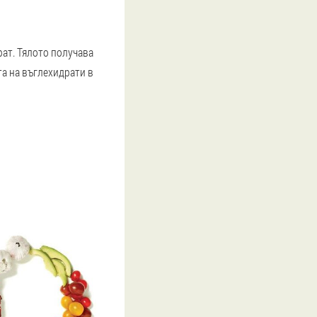
рат. Тялото получава
та на въглехидрати в