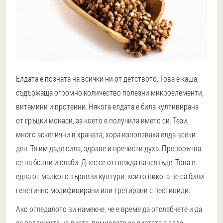
Елдата е позната на всички ни от детството. Това е каша,
съдържаща огромно количество полезни микроелементи,
витамини и протеини. Някога елдата е била култивирана
от гръцки монаси, за което е получила името си. Тези,
много аскетични в храната, хора използваха елда всеки
ден. Тя им даде сила, здраве и пречисти духа. Препоръчва
се на болни и слаби. Днес се отглежда навсякъде. Това е
една от малкото зърнени култури, които никога не са били
генетично модифицирани или третирани с пестициди.
Ако огледалото ви намекне, че е време да отслабнете и да
се подложите на диета, помислете за диетата с елда.