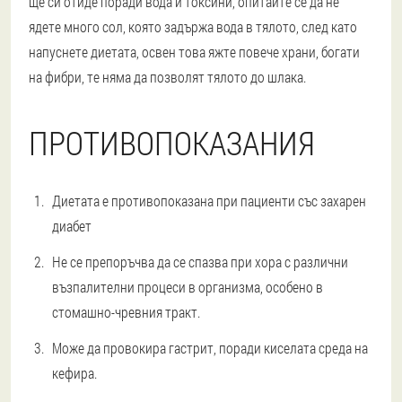
ще си отиде поради вода и токсини, опитайте се да не
ядете много сол, която задържа вода в тялото, след като
напуснете диетата, освен това яжте повече храни, богати
на фибри, те няма да позволят тялото до шлака.
ПРОТИВОПОКАЗАНИЯ
Диетата е противопоказана при пациенти със захарен
диабет
Не се препоръчва да се спазва при хора с различни
възпалителни процеси в организма, особено в
стомашно-чревния тракт.
Може да провокира гастрит, поради киселата среда на
кефира.