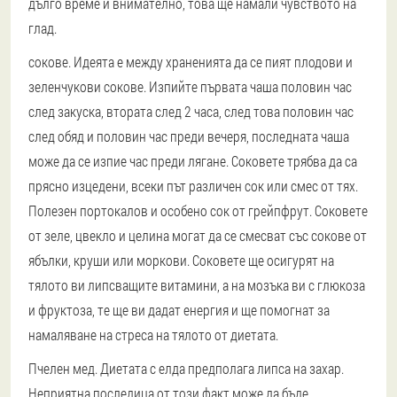
дълго време и внимателно, това ще намали чувството на
глад.
сокове. Идеята е между храненията да се пият плодови и
зеленчукови сокове. Изпийте първата чаша половин час
след закуска, втората след 2 часа, след това половин час
след обяд и половин час преди вечеря, последната чаша
може да се изпие час преди лягане. Соковете трябва да са
прясно изцедени, всеки път различен сок или смес от тях.
Полезен портокалов и особено сок от грейпфрут. Соковете
от зеле, цвекло и целина могат да се смесват със сокове от
ябълки, круши или моркови. Соковете ще осигурят на
тялото ви липсващите витамини, а на мозъка ви с глюкоза
и фруктоза, те ще ви дадат енергия и ще помогнат за
намаляване на стреса на тялото от диетата.
Пчелен мед. Диетата с елда предполага липса на захар.
Неприятна последица от този факт може да бъде