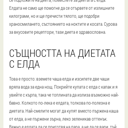
Елдата не само ще помогне да се отървете от излишните
килограми, но и ще пречисти тялото, ще подобри
храносмилането, състоянието на ноктите и косата. Сурова
за вкусовите рецептори, тази диета е здравословна.
СЪЩНОСТТА НА ДИЕТАТА
С ЕЛДА
Това е просто: вземете чаша елда и изсипете две чаши
вряла вода за една нощ. Покрийте купата с елда с капак и я
увийте с кърпа, така че топлината да излиза възможно най-
бавно. Колкото по-лека е елдата, толкова по-полезна е
диетата. Най-смелите могат да купят вместо пържена каша
от елда, а не пържени зърна, леко зеленикав оттенък.
Важно е елдата да се приготвя на пара, а не да се вари, тъй