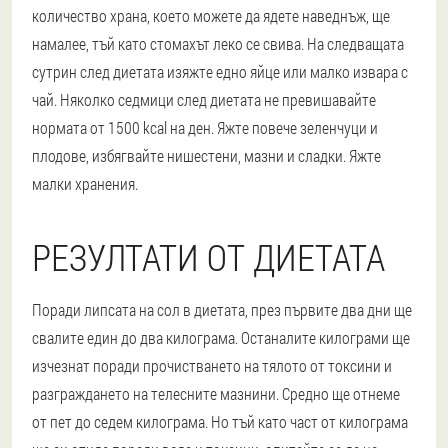
количество храна, което можете да ядете наведнъж, ще
намалее, тъй като стомахът леко се свива. На следващата
сутрин след диетата изяжте едно яйце или малко извара с
чай. Няколко седмици след диетата не превишавайте
нормата от 1500 kcal на ден. Яжте повече зеленчуци и
плодове, избягвайте нишестени, мазни и сладки. Яжте
малки хранения.
РЕЗУЛТАТИ ОТ ДИЕТАТА
Поради липсата на сол в диетата, през първите два дни ще
свалите един до два килограма. Останалите килограми ще
изчезнат поради прочистването на тялото от токсини и
разграждането на телесните мазнини. Средно ще отнеме
от пет до седем килограма. Но тъй като част от килограма