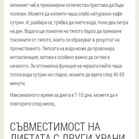
зеленият чай в прекомерни количества престава да бъде
полезен. Можете да изпиете чаша слабо натурално кафе
сутрин. И, разбира се, трябва да пиете вода, поне два литра
на ден. Водата ще помогне на тялото бързо да премахне
токсините от тялото, които се образуват в резултат на
прочистването. Липсата на вода може да провокира
интоксикация, затова е особено важно да се пие в
началото. За оптимална функция на червата пийте чаша
топла вода сутрин на гладно, можете да ядете след 40-50
минути.
Максималното време за диета е 7-10 дни, можете да я
повторите след месец.
СЪВМЕСТИМОСТ НА
ДИЕТАТА С ДРУГИ ХРАНИ