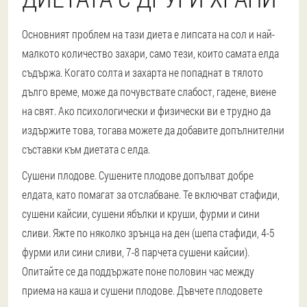
Основният проблем на тази диета е липсата на сол и най-
малкото количество захари, само тези, които самата елда
съдържа. Когато солта и захарта не попаднат в тялото
дълго време, може да почувствате слабост, гадене, виене
на свят. Ако психологически и физически ви е трудно да
издържите това, тогава можете да добавите допълнителни
съставки към диетата с елда.
Сушени плодове. Сушените плодове допълват добре
елдата, като помагат за отслабване. Те включват стафиди,
сушени кайсии, сушени ябълки и круши, фурми и сини
сливи. Яжте по няколко зрънца на ден (шепа стафиди, 4-5
фурми или сини сливи, 7-8 парчета сушени кайсии).
Опитайте се да поддържате поне половин час между
приема на каша и сушени плодове. Дъвчете плодовете