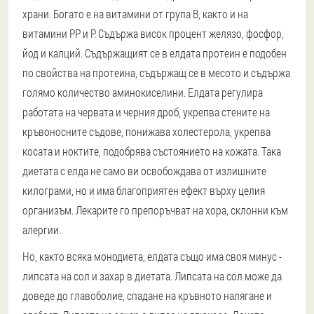
храни. Богато е на витамини от група В, както и на
витамини РР и Р. Съдържа висок процент желязо, фосфор,
йод и калций. Съдържащият се в елдата протеин е подобен
по свойства на протеина, съдържащ се в месото и съдържа
голямо количество аминокиселини. Елдата регулира
работата на червата и черния дроб, укрепва стените на
кръвоносните съдове, понижава холестерола, укрепва
косата и ноктите, подобрява състоянието на кожата. Така
диетата с елда не само ви освобождава от излишните
килограми, но и има благоприятен ефект върху целия
организъм. Лекарите го препоръчват на хора, склонни към
алергии.
Но, както всяка монодиета, елдата също има своя минус -
липсата на сол и захар в диетата. Липсата на сол може да
доведе до главоболие, спадане на кръвното налягане и