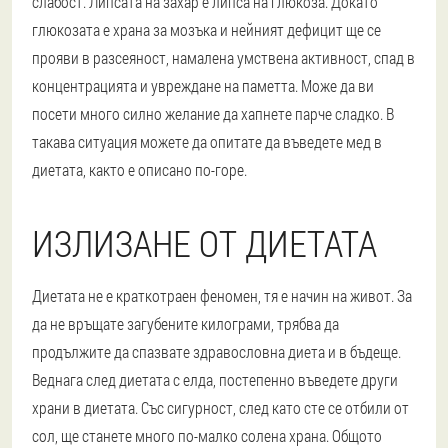
слабост. Липсата на захар е липса на глюкоза. Докато
глюкозата е храна за мозъка и нейният дефицит ще се
прояви в разсеяност, намалена умствена активност, спад в
концентрацията и увреждане на паметта. Може да ви
посети много силно желание да хапнете парче сладко. В
такава ситуация можете да опитате да въведете мед в
диетата, както е описано по-горе.
ИЗЛИЗАНЕ ОТ ДИЕТАТА
Диетата не е краткотраен феномен, тя е начин на живот. За
да не връщате загубените килограми, трябва да
продължите да спазвате здравословна диета и в бъдеще.
Веднага след диетата с елда, постепенно въведете други
храни в диетата. Със сигурност, след като сте се отбили от
сол, ще станете много по-малко солена храна. Общото