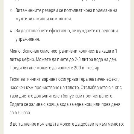
Витаминните резерви се попълват чрез приемане на
мултивитаминни комплекси.
За да отслабнете ефективно, се нуждаете от редовни
упражнения.
Меню. Включва само неограничени количества каша и 1
литър кефир. Можете да пиете до 2-3 литра вода на ден.
Преди лягане можете да изпиете 200 ml кефир.
Терапевтичният вариант осигурява терапевтичен ефект,
насочен към прочистване на тялото. Отслабването с 4 кг с
тази диета е допълнителен бонус към прочистването.
Елдата се залива с вряща вода за една нощ или през деня
за 5-6 часа.
В допълнение към елдата можете да добавите към менюто: