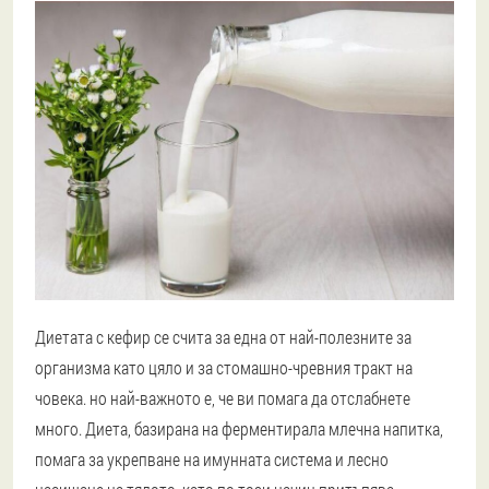
Диетата с кефир се счита за една от най-полезните за
организма като цяло и за стомашно-чревния тракт на
човека. но най-важното е, че ви помага да отслабнете
много. Диета, базирана на ферментирала млечна напитка,
помага за укрепване на имунната система и лесно