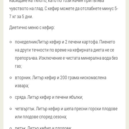
насищане на тялото, като по този начин притъпява
чувството на глад. С кефир можете да отслабнете минус 5-
7 кг за 5 дни.
Диетично меню с кефир:
понеделникЛитър кефир и 2 печени картофа. Пиенето
на други течности по време на кефирната диета не се
препоръчва. Изключение е чистата минерална вода без
газ;
вторник. Литър кефир и 200 грама нискомаслена
извара;
сряда. Литър кефир и печени ябълки;
четвъртък. Литър кефир и шепа пресни горски плодове
или плодове според сезона;
петък. Литър кефир и плодове;