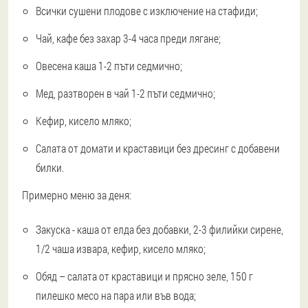
Всички сушени плодове с изключение на стафиди;
Чай, кафе без захар 3-4 часа преди лягане;
Овесена каша 1-2 пъти седмично;
Мед, разтворен в чай 1-2 пъти седмично;
Кефир, кисело мляко;
Салата от домати и краставици без дресинг с добавени
билки.
Примерно меню за деня:
Закуска - каша от елда без добавки, 2-3 филийки сирене,
1/2 чаша извара, кефир, кисело мляко;
Обяд – салата от краставици и прясно зеле, 150 г
пилешко месо на пара или във вода;