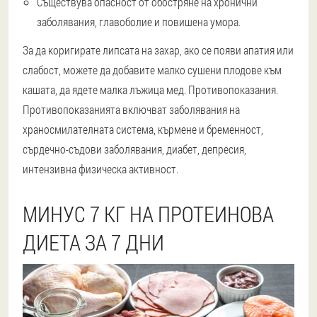
Съществува опасност от обостряне на хронични
заболявания, главоболие и повишена умора.
За да коригирате липсата на захар, ако се появи апатия или
слабост, можете да добавите малко сушени плодове към
кашата, да ядете малка лъжица мед. Противопоказания.
Противопоказанията включват заболявания на
храносмилателната система, кърмене и бременност,
сърдечно-съдови заболявания, диабет, депресия,
интензивна физическа активност.
МИНУС 7 КГ НА ПРОТЕИНОВА
ДИЕТА ЗА 7 ДНИ