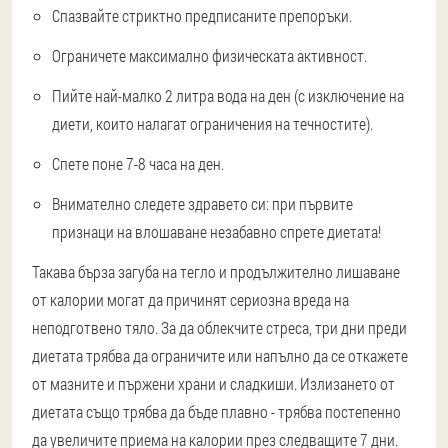
Спазвайте стриктно предписаните препоръки.
Ограничете максимално физическата активност.
Пийте най-малко 2 литра вода на ден (с изключение на
диети, които налагат ограничения на течностите).
Спете поне 7-8 часа на ден.
Внимателно следете здравето си: при първите
признаци на влошаване незабавно спрете диетата!
Такава бърза загуба на тегло и продължително лишаване
от калории могат да причинят сериозна вреда на
неподготвено тяло. За да облекчите стреса, три дни преди
диетата трябва да ограничите или напълно да се откажете
от мазните и пържени храни и сладкиши. Излизането от
диетата също трябва да бъде плавно - трябва постепенно
да увеличите приема на калории през следващите 7 дни.