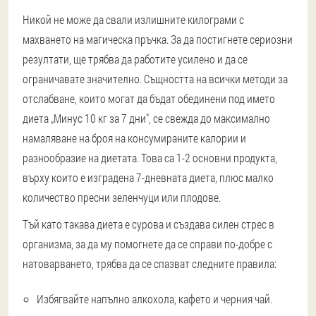
Никой не може да свали излишните килограми с
махването на магическа пръчка. За да постигнете сериозни
резултати, ще трябва да работите усилено и да се
ограничавате значително. Същността на всички методи за
отслабване, които могат да бъдат обединени под името
диета „Минус 10 кг за 7 дни", се свежда до максимално
намаляване на броя на консумираните калории и
разнообразие на диетата. Това са 1-2 основни продукта,
върху които е изградена 7-дневната диета, плюс малко
количество пресни зеленчуци или плодове.
Тъй като такава диета е сурова и създава силен стрес в
организма, за да му помогнете да се справи по-добре с
натоварването, трябва да се спазват следните правила:
Избягвайте напълно алкохола, кафето и черния чай.