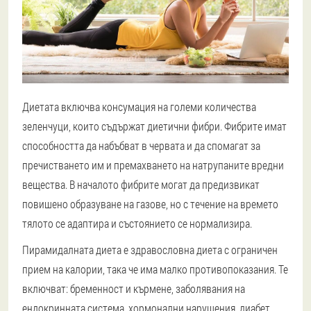
Диетата включва консумация на големи количества
зеленчуци, които съдържат диетични фибри. Фибрите имат
способността да набъбват в червата и да спомагат за
пречистването им и премахването на натрупаните вредни
вещества. В началото фибрите могат да предизвикат
повишено образуване на газове, но с течение на времето
тялото се адаптира и състоянието се нормализира.
Пирамидалната диета е здравословна диета с ограничен
прием на калории, така че има малко противопоказания. Те
включват: бременност и кърмене, заболявания на
ендокринната система, хормонални нарушения, диабет,