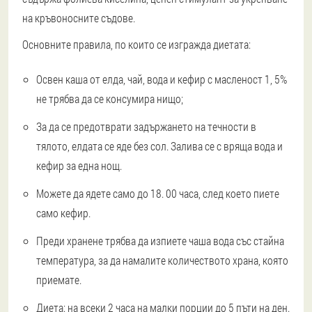
на кръвоносните съдове.
Основните правила, по които се изгражда диетата:
Освен каша от елда, чай, вода и кефир с масленост 1, 5%
не трябва да се консумира нищо;
За да се предотврати задържането на течности в
тялото, елдата се яде без сол. Залива се с вряща вода и
кефир за една нощ.
Можете да ядете само до 18. 00 часа, след което пиете
само кефир.
Преди хранене трябва да изпиете чаша вода със стайна
температура, за да намалите количеството храна, която
приемате.
Диета: на всеки 2 часа на малки порции до 5 пъти на ден.