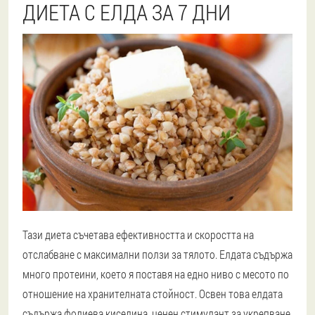
ДИЕТА С ЕЛДА ЗА 7 ДНИ
Тази диета съчетава ефективността и скоростта на
отслабване с максимални ползи за тялото. Елдата съдържа
много протеини, което я поставя на едно ниво с месото по
отношение на хранителната стойност. Освен това елдата
съдържа фолиева киселина, ценен стимулант за укрепване