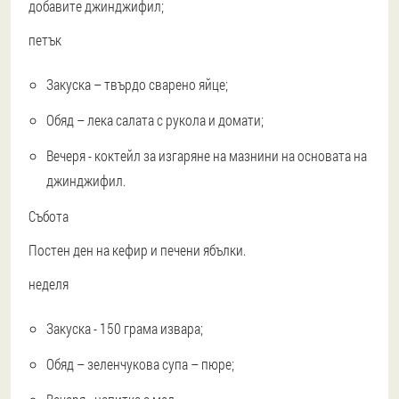
добавите джинджифил;
петък
Закуска – твърдо сварено яйце;
Обяд – лека салата с рукола и домати;
Вечеря - коктейл за изгаряне на мазнини на основата на
джинджифил.
Събота
Постен ден на кефир и печени ябълки.
неделя
Закуска - 150 грама извара;
Обяд – зеленчукова супа – пюре;