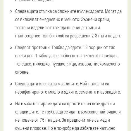
Следващата стъпка са сложните въглехидрати. Могат да
се включват ежедневно в менюто. Зърнени храни,
тестени изделия от твърда пшеница, трици и
пълнозърнест хляб и хляб са разрешени 2-3 пъти на ден.
Следват протеини. Трябва да ядете 1-2 порции от тях
всеки ден. Трябва да се наблегне на нетлъсто говеждо,
телешко, пилешко, пуешко, яйца, извара, нискомаслено
сирене.
Следващата стъпка са мазнините. Най-полезни са
нерафинираното масло и ядките, семената и авокадото.
На върха на пирамидата са простите въглехидрати и
сладкишите. Те трябва да се ядат възможно най-рядко и
не повече от 75 г на ден. За предпочитане са мед и
сушени плодове. Но е по-добре да избягвате напълно