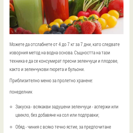
Можете да отслабнете от 4 до 7 кг за 7 дни, като следвате
изворния метод на водна основа. Същността на тази
техника е да се консумират пресни зеленчуци и плодове,
както и зеленчукови пюрета и бульони.
Приблизително меню за пролетно хранене:
понеделник
Закуска - всякакви задушени зеленчуци - аспержи или
цвекло, без добавяне на сол или подправки;
Обяд - чиния с всяко течно ястие, за предпочитане