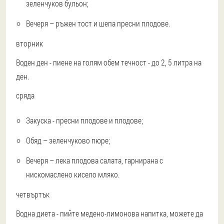
зеленчуков бульон;
Вечеря – ръжен тост и шепа пресни плодове.
вторник
Воден ден - пиене на голям обем течност - до 2, 5 литра на
ден.
сряда
Закуска - пресни плодове и плодове;
Обяд – зеленчуково пюре;
Вечеря – лека плодова салата, гарнирана с
нискомаслено кисело мляко.
четвъртък
Водна диета - пийте медено-лимонова напитка, можете да