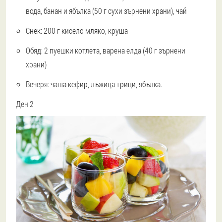
вода, банан и ябълка (50 г сухи зърнени храни), чай
Снек: 200 г кисело мляко, круша
Обяд: 2 пуешки котлета, варена елда (40 г зърнени
храни)
Вечеря: чаша кефир, лъжица трици, ябълка.
Ден 2