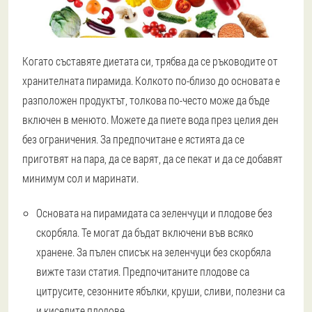
Когато съставяте диетата си, трябва да се ръководите от
хранителната пирамида. Колкото по-близо до основата е
разположен продуктът, толкова по-често може да бъде
включен в менюто. Можете да пиете вода през целия ден
без ограничения. За предпочитане е ястията да се
приготвят на пара, да се варят, да се пекат и да се добавят
минимум сол и маринати.
Основата на пирамидата са зеленчуци и плодове без
скорбяла. Те могат да бъдат включени във всяко
хранене. За пълен списък на зеленчуци без скорбяла
вижте тази статия. Предпочитаните плодове са
цитрусите, сезонните ябълки, круши, сливи, полезни са
и киселите плодове.