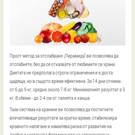
Прост метод за отслабване „Пирамида" ви позволява да
отслабнете, без да се отказвате от любимите си храни.
Диетата не предполага строги ограничения и е доста
щадяща, но в същото време ефективна. За 14 дни отнема
от 6 до 9 кг, средно около 7-8 кг. Минималният резултат е 3
кг. В обеми - до 2-4 см от талията и ханша.
Тази система на хранене ви позволява да постигнете
впечатляващи резултати за кратко време, стабилизира
кръвното налягане и намалява риска от развитие на
диабет и насърчава формирането на здравословни