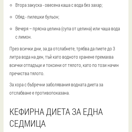
Втора закуска - овесена каша с вода без захар;
Обяд - пилешки бульон;
Вечеря – прясна целина (супа от целина) или чаша вода
с лимон.
През всички дни, за да отслабнете, трябва да пиете до 3
литра вода на ден, тъй като водното хранене премахва
всички отпадъци и токсини от тялото, като по този начин
пречиства тялото.
За хора с бъбречни заболявания водната диета за
отслабване е противопоказана.
КЕФИРНА ДИЕТА ЗА ЕДНА
СЕДМИЦА