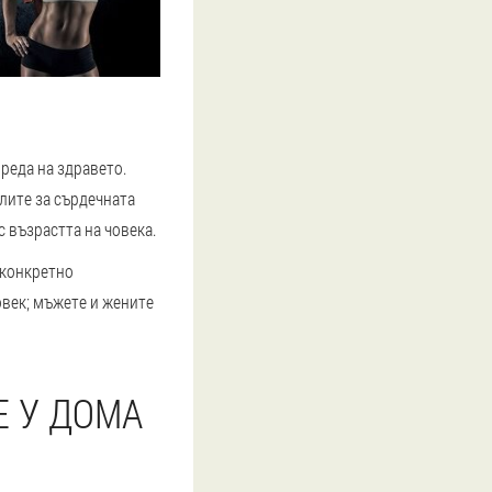
реда на здравето.
лите за сърдечната
 възрастта на човека.
 конкретно
овек; мъжете и жените
Е У ДОМА