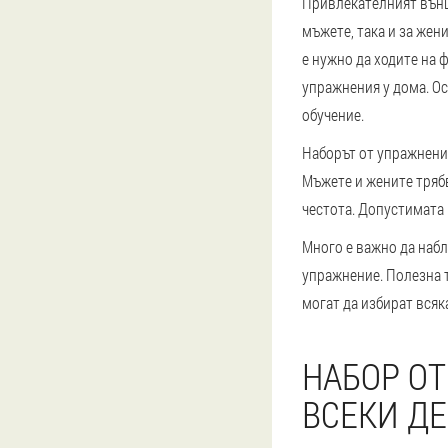
Привлекателният външ
мъжете, така и за жени
е нужно да ходите на 
упражнения у дома. О
обучение.
Наборът от упражнения
Мъжете и жените тряб
честота. Допустимата 
Много е важно да набл
упражнение. Полезна т
могат да избират всяка
НАБОР ОТ
ВСЕКИ ДЕ