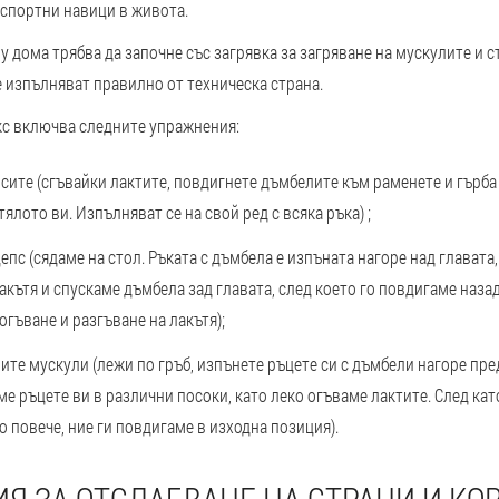
 спортни навици в живота.
у дома трябва да започне със загрявка за загряване на мускулите и с
е изпълняват правилно от техническа страна.
с включва следните упражнения:
псите
(сгъвайки лактите, повдигнете дъмбелите към раменете и гърба 
ялото ви. Изпълняват се на свой ред с всяка ръка) ;
цепс
(сядаме на стол. Ръката с дъмбела е изпъната нагоре над главата,
акътя и спускаме дъмбела зад главата, след което го повдигаме назад
огъване и разгъване на лакътя);
ните мускули
(лежи по гръб, изпънете ръцете си с дъмбели нагоре пре
е ръцете ви в различни посоки, като леко огъваме лактите. След кат
 повече, ние ги повдигаме в изходна позиция).