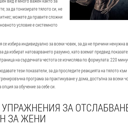
ен вид е много важен както за
те; за да тонизирате тялото си, не
фитнес; можете да правите сложни
сновното условие е системното
 се избира индивидуално за всеки човек, за да не причини ненужна в
ва да избират натоварването разумно, като вземат предвид показате
граница на сърдечната честота се изчислява по формулата: 220 минус
юдавате тези показатели, за да проследите реакцията на тялото към
ренировъчна програма за практикуване у дома, достъпна за всеки ч
 опция за обучение за себе си.
 УПРАЖНЕНИЯ ЗА ОТСЛАБВАН
Н ЗА ЖЕНИ