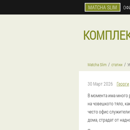
MATCHA SLIM
ОФ
КОМПЛЕК
Matcha Slim
статии
У
30 Март 2026
Георги
В момента има много 
на човешкото тяло, ка
често офис служителит
дома, страдат от надн