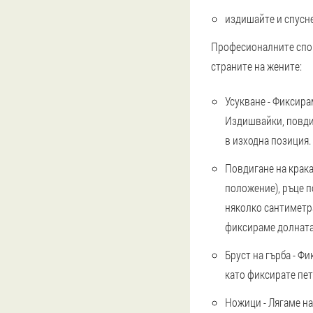
издишайте и спусне
Професионалните спор
страните на жените:
Усукване - Фиксирам
Издишвайки, повдиг
в изходна позиция.
Повдигане на крака
положение), ръце п
няколко сантиметра
фиксираме долната 
Бруст на гърба - Ф
като фиксирате пети
Ножици - Лягаме на