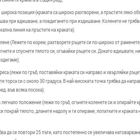
в широка позиция
(краката са широко разтворени, а пръстите леко об
шва при вдишване, а повдигането при издишване. Коленете не трябв
кална линия на пръстите на краката);
олене
(Лежете по корем, разтворете ръцете си по-широко от раменете
гнете и спуснете тялото си, огъвайки ръцете си. Докато вдишвате, ни
издигаме);
реса
(лежи по гръб, поставяйки краката си направо и хвърляйки ръцет
те торса си с около 30 градуса. В най-високата точка трябва да напр
ред, във всяка посока);
в легнало положение
(лежи по гръб, огънете коленете си и опирайте к
и покрай тялото, дланите надолу и ги опираме, лопатките и краката н
ва да се повтори 25 пъти, като постепенно се увеличава натоварване