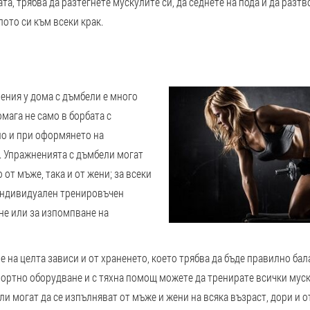
а, трябва да разтегнете мускулите си, да седнете на пода и да разтв
лото си към всеки крак.
И
ения у дома с дъмбели е много
омага не само в борбата с
но и при оформянето на
. Упражненията с дъмбели могат
 от мъже, така и от жени; за всеки
индивидуален тренировъчен
не или за изпомпване на
е на целта зависи и от храненето, което трябва да бъде правилно ба
ортно оборудване и с тяхна помощ можете да тренирате всички муск
и могат да се изпълняват от мъже и жени на всяка възраст, дори и о