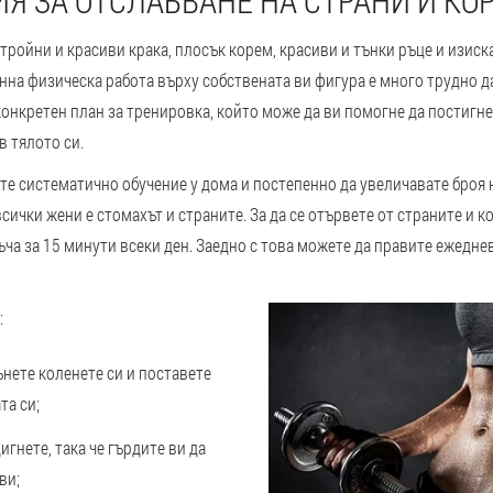
Я ЗА ОТСЛАБВАНЕ НА СТРАНИ И КО
стройни и красиви крака, плосък корем, красиви и тънки ръце и изиска
нна физическа работа върху собствената ви фигура е много трудно 
конкретен план за тренировка, който може да ви помогне да постигнет
 тялото си.
те систематично обучение у дома и постепенно да увеличавате броя 
сички жени е стомахът и страните. За да се отървете от страните и к
ъча за 15 минути всеки ден. Заедно с това можете да правите ежедне
:
ънете коленете си и поставете
та си;
игнете, така че гърдите ви да
ви;