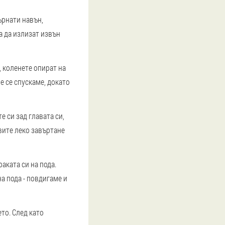
ърнати навън,
а да излизат извън
, коленете опират на
е се спускаме, докато
е си зад главата си,
авите леко завъртане
раката си на пода.
а пода - повдигаме и
то. След като