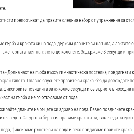
те.
тисти препоръчват да правите следния набор от упражнения за отсл
е гърба и краката си на пода, държим дланите си на тила, а лактите 
аме горната част на тялото до коленете. Задържаме 3 секунди и пр
та - Долна част на гърба върху гимнастическа постелка, повдигнати 
окрай тялото. Плавно спуснете правите си крака, без да довеждате пе
. фиксирайте позицията за няколко секунди и се върнете в изходна 
част на гърба и не го откъсваме от пода.
иксирайте дланите на ръцете си здраво на пода. Бавно повдигнете кра
те заедно. След това бързо изправяме краката си, така че да са един 
 пода, фиксираме ръцете си на пода и леко повдигаме правите крака