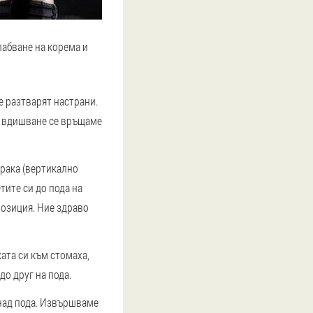
абване на корема и
се разтварят настрани.
и вдишване се връщаме
крака (вертикално
тите си до пода на
позиция. Ние здраво
ката си към стомаха,
до друг на пода.
 над пода. Извършваме