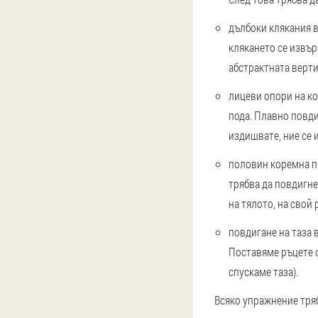
дълбоки клякания 
клякането се извър
абстрактната верти
лицеви опори на к
пода. Плавно повди
издишвате, ние се 
половин коремна п
трябва да повдигне
на тялото, на свой 
повдигане на таза 
Поставяме ръцете с
спускаме таза).
Всяко упражнение тряб