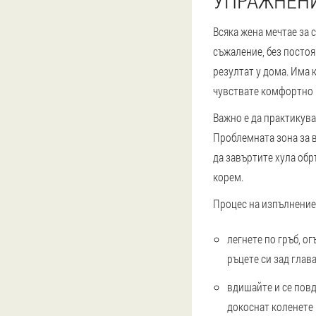
УПРАЖНЕНИ
Всяка жена мечтае за 
съжаление, без постоя
резултат у дома. Има 
чувствате комфортно в
Важно е да практикува
Проблемната зона за в
да завъртите хула обр
корем.
Процес на изпълнение
легнете по гръб, ог
ръцете си зад глава
вдишайте и се повд
докоснат коленете 