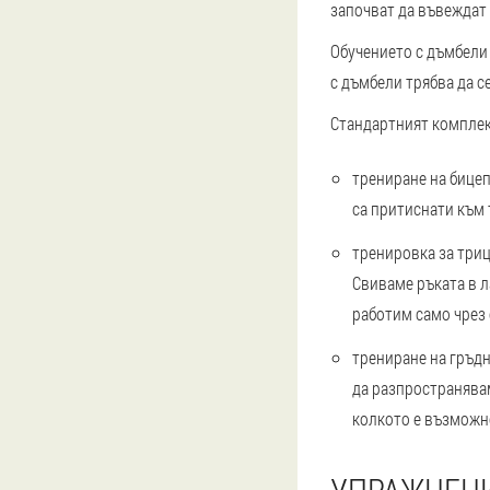
започват да въвеждат
Обучението с дъмбели 
с дъмбели трябва да с
Стандартният комплек
трениране на бице
са притиснати към т
тренировка за три
Свиваме ръката в л
работим само чрез 
трениране на гръд
да разпространявам
колкото е възможно