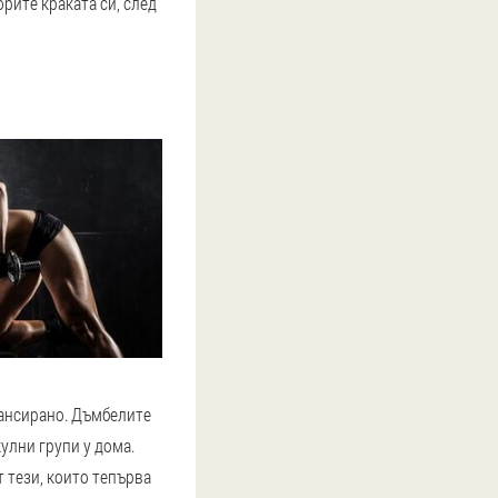
орите краката си, след
лансирано. Дъмбелите
улни групи у дома.
т тези, които тепърва