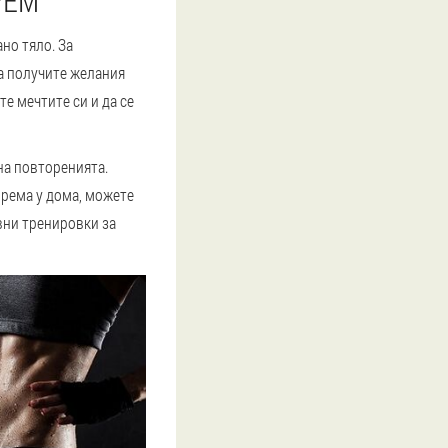
РЕМ
но тяло. За
да получите желания
е мечтите си и да се
на повторенията.
орема у дома, можете
вни тренировки за