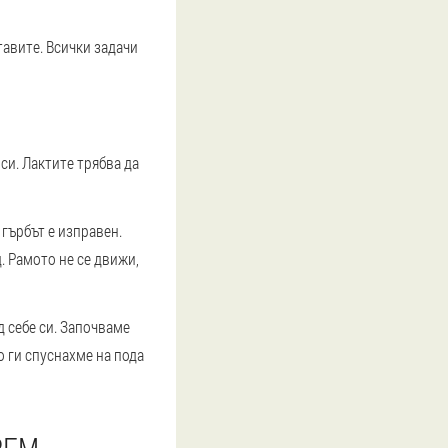
тавите. Всички задачи
си. Лактите трябва да
 гърбът е изправен.
. Рамото не се движи,
д себе си. Започваме
о ги спуснахме на пода