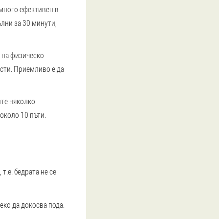
 много ефективен в
лни за 30 минути,
я на физическо
сти. Приемливо е да
ите няколко
около 10 пъти.
т.е. бедрата не се
леко да докосва пода.