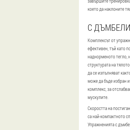
завършите тренировкат
което да наклоните тя
С ДЪМБЕЛ
Комплексът от упражн
ефективен, тъй като п
наднорменото тегло, 
структурата на тялото
да се изпълняват както
може да бъде избран 
комплекс, за отслабва
мускулите.
Скоростта на постиган
са най-компактното сп
Упражненията с дъмбел