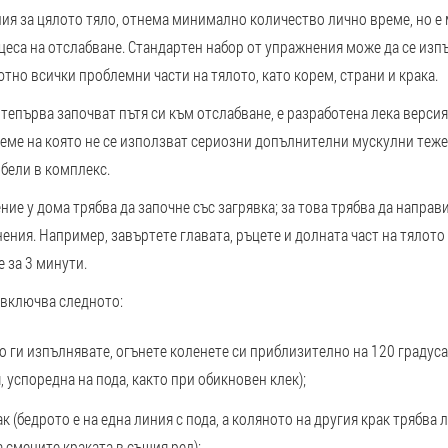
ия за цялото тяло, отнема минимално количество лично време, но е
еса на отслабване. Стандартен набор от упражнения може да се изпъ
ютно всички проблемни части на тялото, като корем, страни и крака.
 тепърва започват пътя си към отслабване, е разработена лека верси
реме на която не се използват сериозни допълнителни мускулни теже
бели в комплекс.
ие у дома трябва да започне със загрявка; за това трябва да направ
ния. Например, завъртете главата, ръцете и долната част на тялото 
 за 3 минути.
 включва следното:
о ги изпълнявате, огънете коленете си приблизително на 120 градуса, 
, успоредна на пода, както при обикновен клек);
ак
(бедрото е на една линия с пода, а коляното на другия крак трябва 
а смените краката в същия ред);