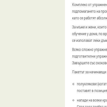
Комплекс от упражнен
подпомагането на проц
като се работят абсол
За мъже и жени, които
обучение у дома, по в
се използват леки дъм
Всяко сложно упражнен
подготвителни упражне
Завършете със скокове
Пакетът за начинаещи
полуклякове
(когат
поставят в позиция
напади на всеки кр
След това трябва д