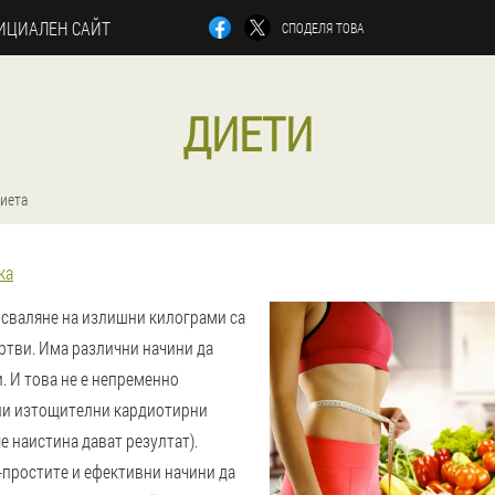
ИЦИАЛЕН САЙТ
СПОДЕЛЯ ТОВА
ДИЕТИ
иета
ка
 сваляне на излишни килограми са
ртви. Има различни начини да
. И това не е непременно
ли изтощителни кардиотирни
е наистина дават резултат).
 -простите и ефективни начини да