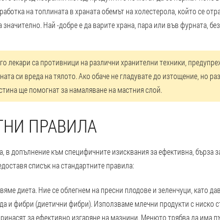
работка на топлината в храната обемът на холестерола, който се отр
 значително. Най -добре е да варите храна, пара или във фурната, бе
о лекари са противници на различни хранителни техники, предупр
ната си вреда на тялото. Ако обаче не гладувате до изтощение, но р
истина ще помогнат за намаляване на мастния слой.
ТНИ ПРАВИЛА
, в допълнение към специфичните изисквания за ефективна, бърза за
едоставя списък на стандартните правила:
яме диета. Ние се облегнем на пресни плодове и зеленчуци, като д
ода и фибри (диетични фибри). Използваме млечни продукти с ниско 
ринасят за ефективно изгаряне на мазнини. Менюто трябва да има п