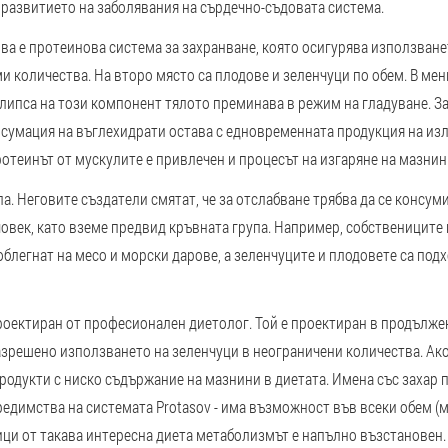
развитието на заболявания на сърдечно-съдовата система.
Това е протеинова система за захранване, която осигурява използва
ми количества. На второ място са плодове и зеленчуци по обем. В ме
липса на този компонент тялото преминава в режим на гладуване. За
нсумация на въглехидрати остава с едновременната продукция на из
отеинът от мускулите е привлечен и процесът на изгаряне на мазнин
па
. Неговите създатели смятат, че за отслабване трябва да се консум
човек, като вземе предвид кръвната група. Например, собствениците 
облегнат на месо и морски дарове, а зеленчуците и плодовете са под
роектиран от професионален диетолог. Той е проектиран в продължен
азрешено използването на зеленчуци в неограничени количества. Ако
одукти с ниско съдържание на мазнини в диетата. Имена със захар п
едимства на системата Protasov - има възможност във всеки обем (м
мици от такава интересна диета метаболизмът е напълно възстановен.