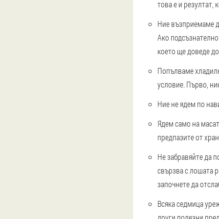
това е и резултат,
Ние възприемаме ди
Ако подсъзнателно 
което ще доведе д
Попълваме хладилни
условие. Първо, ни
Ние не ядем по нав
Ядем само на масат
предпазите от хран
Не забравяйте да п
свързва с лошата р
започнете да отсла
Всяка седмица уреж
други полезни пре