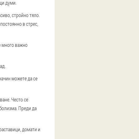
щи думи.
сиво, стройно тяло.
постоянно в стрес,
е много важно
ад.
начин можете да се
ване. Често се
аболизма. Преди да
раставици, домати и