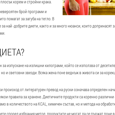
 плосък корем и стройни крака.
невероятен брой програми и
то помагат за загуба на тегло. В
е за най -добрите диети, както и за много нюанси, които допринасят 
ми.
ДИЕТА?
н за изпускане на излишни килограми, който се използва от десетил
но и световни звезди. Всяка жена поне веднъж в живота си за корек
ки произход от литературен превод на руски означава определен нач
якои правила за хранене. Диетичните продукти са коренно различни 
само в количеството на KCAL, химичен състав, но и метода на обработк
ете според избрания метод, продуктите не могат да се пържат поне в