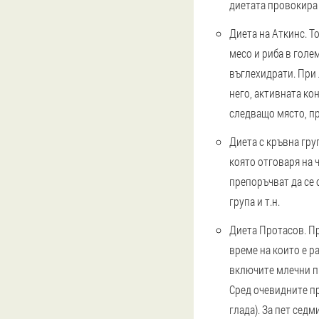
диетата провокира 
Диета на Аткинс
. 
месо и риба в голе
въглехидрати. При 
него, активната ко
следващо място, пр
Диета с кръвна гру
която отговаря на 
препоръчват да се 
група и т.н.
Диета Протасов
. П
време на които е р
включите млечни пр
Сред очевидните пр
глада). За пет сед