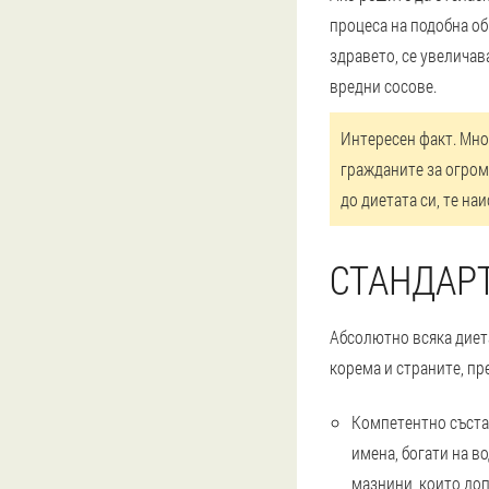
процеса на подобна об
здравето, се увеличава
вредни сосове.
Интересен факт.
Мног
гражданите за огром
до диетата си, те на
СТАНДАР
Абсолютно всяка диета
корема и страните, пр
Компетентно състав
имена, богати на в
мазнини, които доп