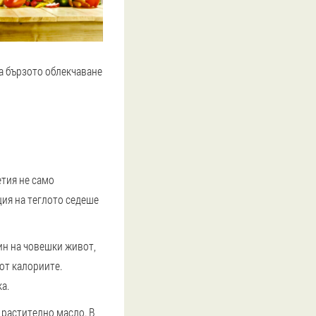
за бързото облекчаване
етия не само
ция на теглото седеше
ин на човешки живот,
от калориите.
а.
 растително масло. В