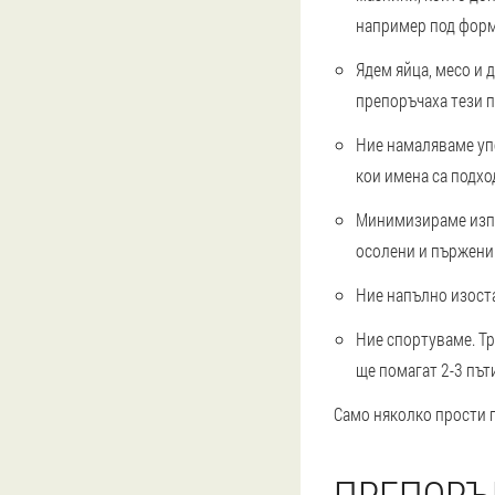
например под форма
Ядем яйца, месо и 
препоръчаха тези п
Ние намаляваме упо
кои имена са подхо
Минимизираме изпо
осолени и пържени 
Ние напълно изоста
Ние спортуваме. Тр
ще помагат 2-3 път
Само няколко прости п