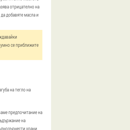
азява отрицателно на
з да добавяте масла и
еждавайки
азумно се приближите
губа на тегло на
аваме предпочитание на
съдържание на
ълнозърнести храни,