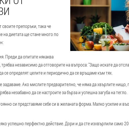
КИ ОТ
ЗИ
 своите препоръки, така че
е на диетата ще стане много по
н:
я. Преди да опитате някаква
 трябва независимо да отговорите на въпроса: "Защо искате да отсла
а се определят целите и периодично да се връщаме към тях.
 задаваме. Ако мислите предварително, че няма да хвърлите нищо, 
рябва незабавно да се настроите за бърза и успешна загуба на тегло.
оянно си представяме себе си в желаната форма. Малко усилие и въ
сяко успешно перфектно действие. Дори и да сте изхвърлили само 200