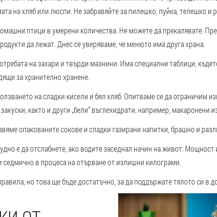
та на хляб или люспи. Не забравяйте за пилешко, пуйка, телешко и р
домашни птици в умерени количества. Не можете да прекалявате. Пр
родукти да лежат. Днес се уверяваме, че менюто има друга храна.
требата на захари и твърди мазнини. Има специални таблици, къдет
дящи за хранително хранене.
лзването на сладки кисели и бял хляб. Опитваме се да ограничим и
закуски, както и други „бели“ въглехидрати, например, макаронени и
вяме опакованите сокове и сладки газирани напитки, брашно и разл
удно е да отслабнете, ако водите заседнал начин на живот. Мощност
и седмично в процеса на отърване от излишни килограми.
равила, но това ще бъде достатъчно, за да поддържате тялото си в д