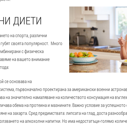
НИ ДИЕТИ
нето на спорта, различни
 губят своята популярност. Много
комбинирани с физическа
тавяме на вашето внимание
тода:
Той се основава на
система, първоначално проектирана за американски военни астрона
ва на значително намаляване на количеството консумация на въглех
ичава обема на протеина и мазнините. Важно условие за успешното 
не на захарта. Сред предимствата: липсата на глад, доста разнообр
ползването на алкохолни напитки. Но има недостатъци-голямо колич