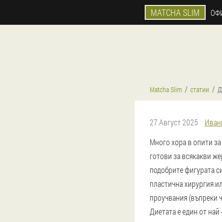
MATCHA SLIM
ОФ
Matcha Slim
статии
Д
27 Август 2025
Иван
Много хора в опити за
готови за всякакви же
подобрите фигурата си
пластична хирургия и
проучвания (въпреки ч
Диетата е един от най