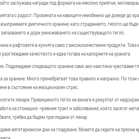
 който заслужава награди под формата на няколко приятни, мотивира
етата с радост. Промяната на навиците неизбежно ще доведе до кра
възприемате диетичното хранене, като страданието, тялото ще бъде 
о запазването и дори умножаването на съществуващото тегло.
ка и рафтовете в кухнята само с висококачествени продукти. Това 
е разглеждаме качеството и едва тогава на калориите на храната.
ик. Подреждаме следващото хранене само ако наистина чувстваме гл
а за хранене. Много пренебрегват това правило и напразно. По този 
ене в състояние на емоционален стрес.
осетите лекаря. Превишеното тегло не винаги е резултат от недохран
абота на стомашно -чревния тракт и заболявания, които засягат мет
бвате, трябва да бъдем прегледани от лекар.
даме вегетариански дни на гладуване. Можете да седите на пресни к
дмети.