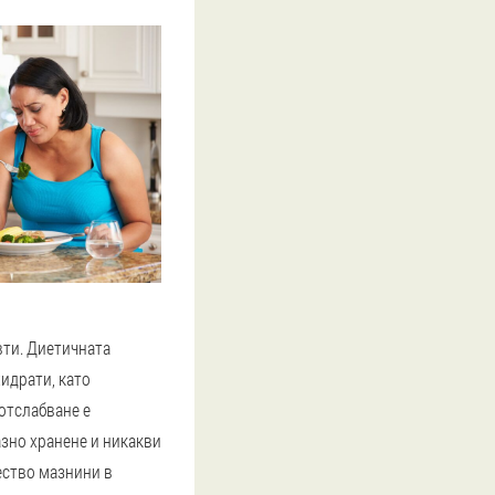
вти. Диетичната
идрати, като
отслабване е
азно хранене и никакви
ество мазнини в