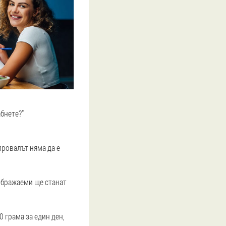
бнете?"
провалът няма да е
ображаеми ще станат
 грама за един ден,