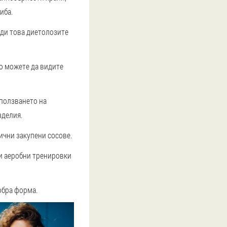
иба.
еди това диетолозите
о можете да видите
зползването на
зделия.
ични закупени сосове.
 и аеробни тренировки
обра форма.