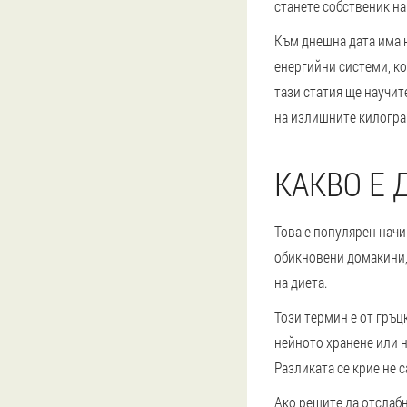
станете собственик на
Към днешна дата има 
енергийни системи, кои
тази статия ще научит
на излишните килогра
КАКВО Е 
Това е популярен начи
обикновени домакини, 
на диета.
Този термин е от гръц
нейното хранене или н
Разликата се крие не 
Ако решите да отслабн