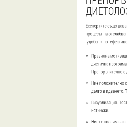
ПРЕПОРЪ
ДИЕТОЛО
Експертите също дават
процесът на отслабван
-удобен и по -ефективе
Правилна мотиваци
диетична програма,
Препоръчително е д
Ние положително се
дълго в идването. Т
Визуализация. Пост
истински.
Ние се хвалим за в