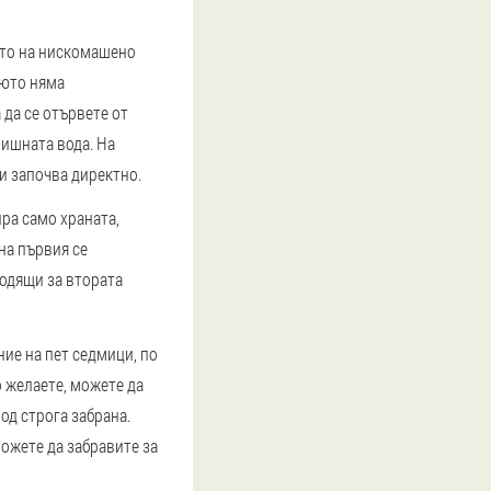
нето на нискомашено
нюто няма
 да се отървете от
лишната вода. На
и започва директно.
ира само храната,
на първия се
ходящи за втората
ие на пет седмици, по
 желаете, можете да
од строга забрана.
ожете да забравите за