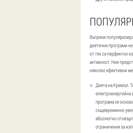
ПОПУЛЯР
Въпреки популяризира
диетични програми не
от тях са перфектно 
активност. Ние предс
няколко ефективни ме
Диета на Кремъл
. 
електроенергийна 
програма се основа
същевременно увел
абсолютно отхвърля
ограничения за из