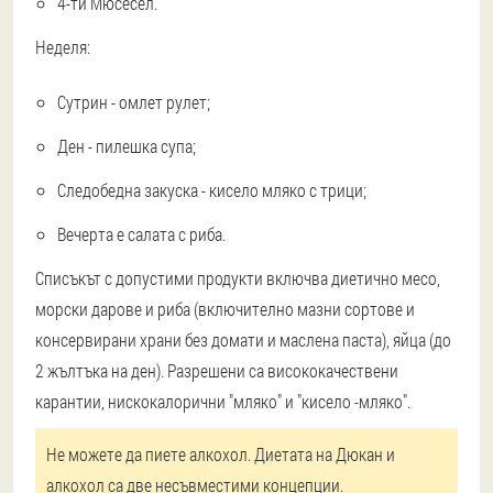
4-ти Мюсесел.
Неделя:
Сутрин - омлет рулет;
Ден - пилешка супа;
Следобедна закуска - кисело мляко с трици;
Вечерта е салата с риба.
Списъкът с допустими продукти включва диетично месо,
морски дарове и риба (включително мазни сортове и
консервирани храни без домати и маслена паста), яйца (до
2 жълтъка на ден). Разрешени са висококачествени
карантии, нискокалорични "мляко" и "кисело -мляко".
Не можете да пиете алкохол. Диетата на Дюкан и
алкохол са две несъвместими концепции.