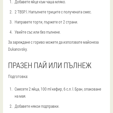
Добавете яйце към чаша мляко.
2 TBSP. l. Напълнете триците с получената смес.
Направете торти, пържете от 2 страни.
Увийте със или без пълнене.
За зареждане с гориво можете да използвате майонеза
Dukanovsky.
ПРАЗЕН ПАЙ ИЛИ ПЪЛНЕЖ
Подготовка:
Смесете 2 яйца, 100 ml кефир, 6 с.л. l. Бран, опаковане
на мая.
Добавете някои подправки.