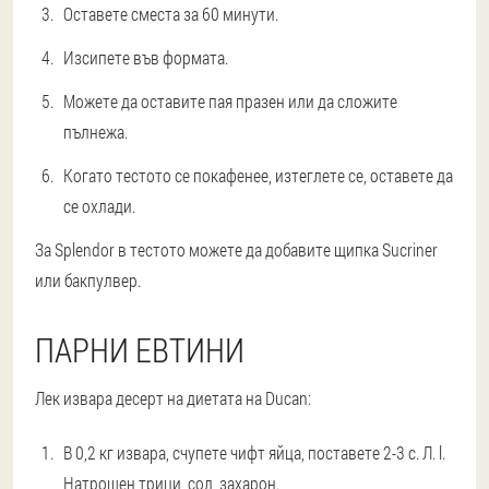
Оставете сместа за 60 минути.
Изсипете във формата.
Можете да оставите пая празен или да сложите
пълнежа.
Когато тестото се покафенее, изтеглете се, оставете да
се охлади.
За Splendor в тестото можете да добавите щипка Sucriner
или бакпулвер.
ПАРНИ ЕВТИНИ
Лек извара десерт на диетата на Ducan:
В 0,2 кг извара, счупете чифт яйца, поставете 2-3 с. Л. l.
Натрошен трици, сол, захарон.