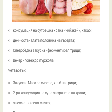
консумация на сутрешна храна - чийзкейк, какао;
ден - останалата половина на гърдата;
Следобедна закуска - ферментирал трици;
Вечер - говеждо пържола.
Четвъртък:
Закуска - Маса за сирене, хляб на трици;
2-ра консумация на супа за хранене на храни;
закуска - кисело мляко;