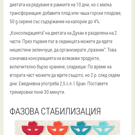
диетата на редуване в рамките на 10 дни, но с малка
трансформация: добавете плод или чаша горски плодове,
50 g сирене със съдържание на калории до 4%.
„Консолидацията“ на диетата на Дукан е разделена на 2
части. През първия път в седмицата можете да ядете
нишестени зеленчуци, да организирате „празник“. Това
означава консумацията на всякакви продукти,
включително бързо хранене, сладкиши. По време на
втората част можете да ядете същото, но 2 p. след седем
дни. Ежедневна употреба 2,5 с.л. l. Бран. Поставете
тренировки поне 30 минути.
ФАЗОВА СТАБИЛИЗАЦИЯ