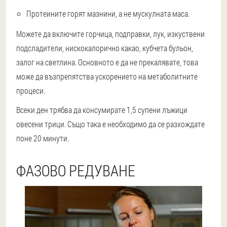
Протеините горят мазнини, а не мускулната маса.
Можете да включите горчица, подправки, лук, изкуствени
подсладители, нискокалорично какао, кубчета бульон,
залог на светлина. Основното е да не прекалявате, това
може да възпрепятства ускорението на метаболитните
процеси.
Всеки ден трябва да консумирате 1,5 супени лъжици
овесени трици. Също така е необходимо да се разхождате
поне 20 минути.
ФАЗОВО РЕДУВАНЕ