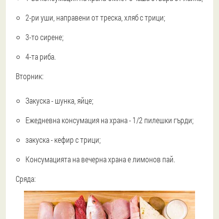
2-ри уши, направени от треска, хляб с трици;
3-то сирене;
4-та риба.
Вторник:
Закуска - шунка, яйце;
Ежедневна консумация на храна - 1/2 пилешки гърди;
закуска - кефир с трици;
Консумацията на вечерна храна е лимонов пай.
Сряда: