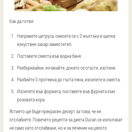
Как да готвя:
Направете цитруса, смесете се с 3 жълтъка и щипка
изкуствен захар-заместител.
Поставете сместа във водна баня.
Разбърквайки, изчакайте, докато се сгъсти, изстине.
Разбийте 3 протеина до гъста пяна, изсипете в сместа.
Изсипете във формата, поставете във фурната към
розовата кора.
Ястието ще бъде прекрасен десерт за това, че не
отслабнете. Повечето рецепти за диета Ducan се използват
не само като отслабване, но и за лечение на цялото