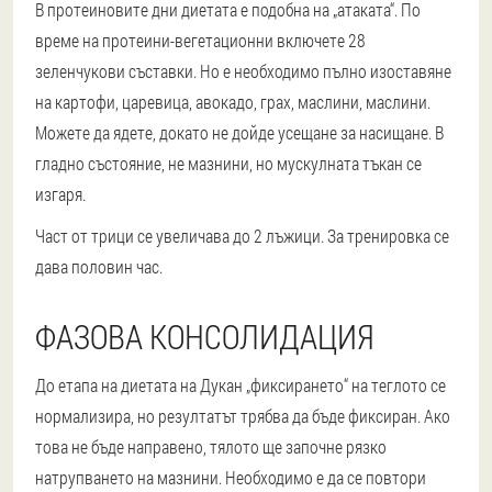
В протеиновите дни диетата е подобна на „атаката“. По
време на протеини-вегетационни включете 28
зеленчукови съставки. Но е необходимо пълно изоставяне
на картофи, царевица, авокадо, грах, маслини, маслини.
Можете да ядете, докато не дойде усещане за насищане. В
гладно състояние, не мазнини, но мускулната тъкан се
изгаря.
Част от трици се увеличава до 2 лъжици. За тренировка се
дава половин час.
ФАЗОВА КОНСОЛИДАЦИЯ
До етапа на диетата на Дукан „фиксирането“ на теглото се
нормализира, но резултатът трябва да бъде фиксиран. Ако
това не бъде направено, тялото ще започне рязко
натрупването на мазнини. Необходимо е да се повтори