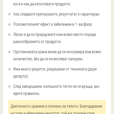
кога и как да използвате продукти;
Ако следвате препоръките, резултатът е гарантиран;
Положителният ефект е забележим в 1 -ва фаза;
Лесно е да се придържате към всяко място поради
разнообразието от продукти;
Протеиновата храна може да се консумира във всяко
количество, без да се изчисляват калории;
Има много рецепти, разрешени от техниката (дори
десерти);
След завършване, излишното тегло не се връща, ако
ядете правилно.
Диетичното хранене е полезно за тялото. Благодарение
на това и ефективен резултат, той е в търсене сред