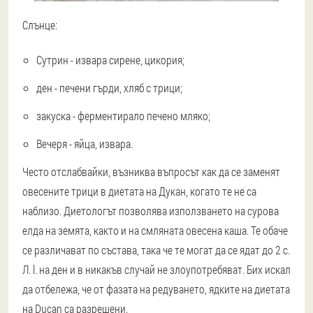
Слънце:
Сутрин - извара сирене, цикория;
ден - печени гърди, хляб с трици;
закуска - ферментирало печено мляко;
Вечеря - яйца, извара.
Често отслабвайки, възниква въпросът как да се заменят
овесените трици в диетата на Дукан, когато те не са
наблизо. Диетологът позволява използването на сурова
елда на земята, както и на смляната овесена каша. Те обаче
се различават по състава, така че те могат да се ядат до 2 с.
Л. l. на ден и в никакъв случай не злоупотребяват. Бих искал
да отбележа, че от фазата на редуването, ядките на диетата
на Ducan са разрешени.