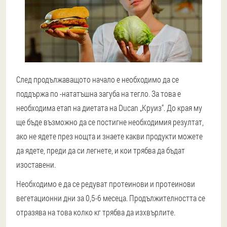
След продължаващото начало е необходимо да се
поддържа по -нататъшна загуба на тегло. За това е
необходима етап на диетата на Ducan „Круиз“. До края му
ще бъде възможно да се постигне необходимия резултат,
ако не ядете през нощта и знаете какви продукти можете
да ядете, преди да си легнете, и кои трябва да бъдат
изоставени.
Необходимо е да се редуват протеинови и протеинови
вегетационни дни за 0,5-6 месеца. Продължителността се
отразява на това колко кг трябва да изхвърлите.