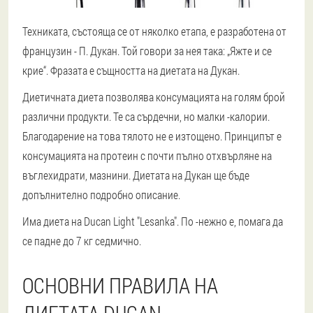
Техниката, състояща се от няколко етапа, е разработена от
французин - П. Дукан. Той говори за нея така: „Яжте и се
крие“. Фразата е същността на диетата на Дукан.
Диетичната диета позволява консумацията на голям брой
различни продукти. Те са сърдечни, но малки -калории.
Благодарение на това тялото не е изтощено. Принципът е
консумацията на протеин с почти пълно отхвърляне на
въглехидрати, мазнини. Диетата на Дукан ще бъде
допълнително подробно описание.
Има диета на Ducan Light "Lesanka". По -нежно е, помага да
се падне до 7 кг седмично.
ОСНОВНИ ПРАВИЛА НА