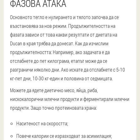
ФАЗОВА АТАКА
Основното тегло е нулирането и тялото започва да се
възстановява за нов режим. Продължителността на
фазата зависи от това какви резултати от диетата на
Ducan в края трябва да донесат. Как да изчислим
продължителността: Например, ако задачата е да
отслабнете до пет килограма, етапът може да се
разграничи няколко дни. Ако искате да отслабнете с 5-10
кг-пет дни, 10-30 кг-един и половина от седмицата.
Можете да ядете диетично месо, яйца, риба,
нискокалорични млечни продукти и ферментирали млечни
продукти. Защо точно протеиновата храна:
Наситеност на скоростта;
Повече калории се изразходват за асимилация;