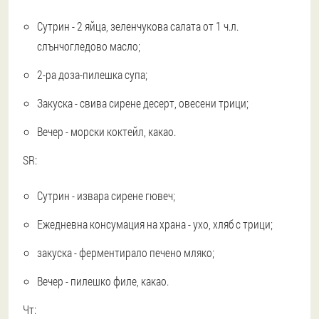
Сутрин - 2 яйца, зеленчукова салата от 1 ч.л.
слънчогледово масло;
2-ра доза-пилешка супа;
Закуска - свива сирене десерт, овесени трици;
Вечер - морски коктейл, какао.
SR:
Сутрин - извара сирене гювеч;
Ежедневна консумация на храна - ухо, хляб с трици;
закуска - ферментирало печено мляко;
Вечер - пилешко филе, какао.
Чт: