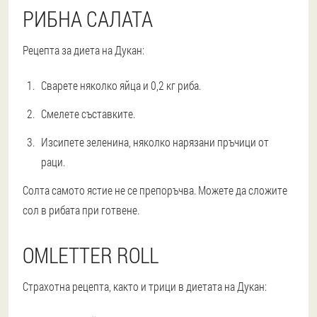
РИБНА САЛАТА
Рецепта за диета на Дукан:
Сварете няколко яйца и 0,2 кг риба.
Смелете съставките.
Изсипете зеленина, няколко нарязани пръчици от
раци.
Солта самото ястие не се препоръчва. Можете да сложите
сол в рибата при готвене.
OMLETTER ROLL
Страхотна рецепта, както и трици в диетата на Дукан: