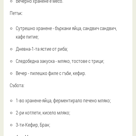
Вечерно хранене е месо.
Петък:
Сутрешно хранене - бъркани яйца, сандвич сандвич,
кафе питие;
Дневна-1-та ястие от риба;
Следобедна закуска - мляко, тостове с трици;
Вечер - пилешко филе с гъби, кефир.
Събота:
1-во хранене-яйца, ферментирало печено мляко;
2-ри котлети, кисело мляко;
3-ти-Кефир, Бран;