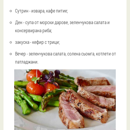
Сутрин - извара, кафе питие;
Ден - супа от морски дарове, зеленчукова салата и
консервирана риба;
закуска - кефир с трици;
Вечер - зеленчукова салата, солена сьомга, котлети от
патладжани.