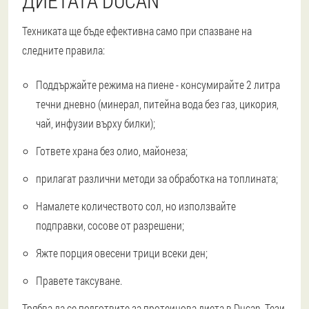
ДИЕТАТА DUCAN
Техниката ще бъде ефективна само при спазване на
следните правила:
Поддържайте режима на пиене - консумирайте 2 литра
течни дневно (минерал, питейна вода без газ, цикория,
чай, инфузии върху билки);
Гответе храна без олио, майонеза;
прилагат различни методи за обработка на топлината;
Намалете количеството сол, но използвайте
подправки, сосове от разрешени;
Яжте порция овесени трици всеки ден;
Правете таксуване.
Трябва да се подготвите за протеинова диета в Ducan. Тези.