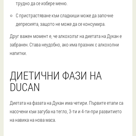
трудно да се избере меню.
С пристрастяване към сладкиши може да започне
депресията, защото не може да се консумира.
Друг важен момент е, че алкохолът на диетата на Дукан е
забранен. Става неудобно, ако има празник с алкохолни
напитки.
ДИЕТИЧНИ ФАЗИ НА
DUCAN
Диетата на фазата на Дукан има четири. Първите етапи са
насочени към загуба на тегло, 3-ти и 4-ти-при развитието
на навика на нова маса.