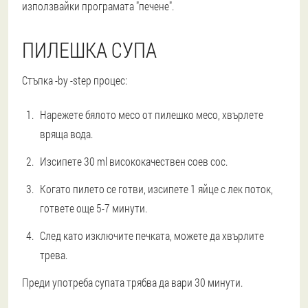
използвайки програмата "печене".
ПИЛЕШКА СУПА
Стъпка -by -step процес:
Нарежете бялото месо от пилешко месо, хвърлете
вряща вода.
Изсипете 30 ml висококачествен соев сос.
Когато пилето се готви, изсипете 1 яйце с лек поток,
гответе още 5-7 минути.
След като изключите печката, можете да хвърлите
трева.
Преди употреба супата трябва да вари 30 минути.