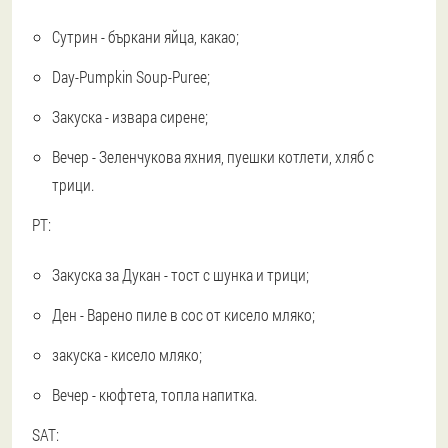
Сутрин - бъркани яйца, какао;
Day-Pumpkin Soup-Puree;
Закуска - извара сирене;
Вечер - Зеленчукова яхния, пуешки котлети, хляб с
трици.
PT:
Закуска за Дукан - тост с шунка и трици;
Ден - Варено пиле в сос от кисело мляко;
закуска - кисело мляко;
Вечер - кюфтета, топла напитка.
SAT: