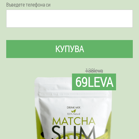
Въведете телефона си
КУПУВА
138leva
69LEVA